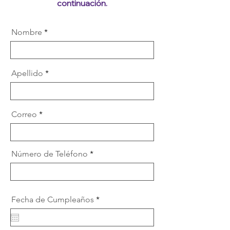
continuación.
Nombre
Apellido
Correo
Número de Teléfono
r
Fecha de Cumpleaños
*
e
q
u