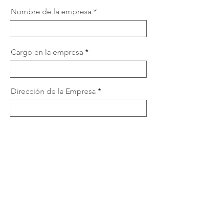
i
r
Nombre de la empresa
e
d
Cargo en la empresa
Dirección de la Empresa
Doy mi consentimiento para que
Xarxa Agency procese mis datos
personales.
Ver política de
privacidad.
Enviar