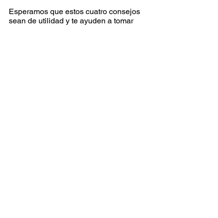
Esperamos que estos cuatro consejos 
sean de utilidad y te ayuden a tomar 
una buena decisión sobre qué agencia 
contratar y qué servicios son lo que te 
ayudará a cumplir tus metas.  
Si quieres más 
información sobre 
nuestros servicios 
haz clic aquí o
visita 
el listado de servicios 
en el menú. 
Marketing Digital
Agencia de Publicidad
Agencia de Marketing
Agencia
Publicidad
Marketing Digital